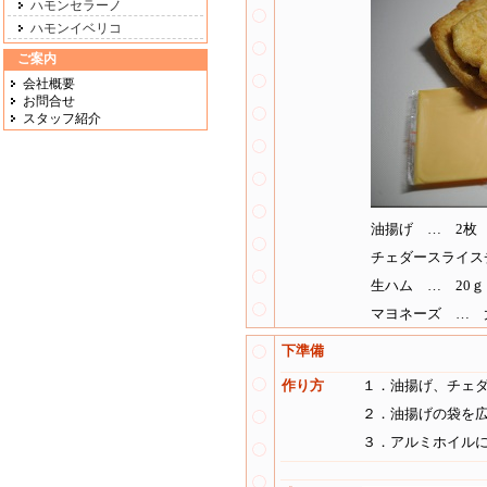
ハモンセラーノ
ハモンイベリコ
ご案内
会社概要
お問合せ
スタッフ紹介
油揚げ … 2枚
チェダースライス
生ハム … 20ｇ
マヨネーズ … 
下準備
作り方
１．油揚げ、チェ
２．油揚げの袋を
３．アルミホイル