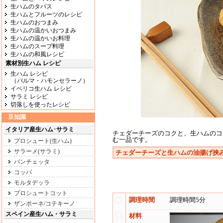
生ハムのタパス
生ハムとフルーツのレシピ
生ハムのおつまみ
生ハムの温かいおつまみ
生ハムの温かいお料理
生ハムのスープ料理
生ハムの和風レシピ
素材別生ハム レシピ
生ハム レシピ
（パルマ・ハモンセラーノ）
イベリコ生ハム レシピ
サラミ レシピ
切落しを使ったレシピ
豆知識
イタリア産生ハム･サラミ
チェダーチーズのコクと、生ハムのコ
む一品です。
プロシュート(生ハム)
サラーメ(サラミ)
チェダーチーズと生ハムの油揚げ挟
パンチェッタ
コッパ
モルタデッラ
プロシュートコット
調理時間
調理時間5分
ザンポーネ/コテキーノ
スペイン産生ハム・サラミ
材料