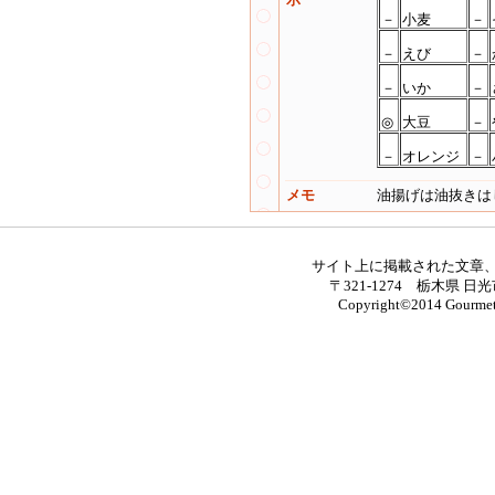
－
小麦
－
－
えび
－
－
いか
－
◎
大豆
－
－
オレンジ
－
メモ
油揚げは油抜きは
サイト上に掲載された文章
〒321-1274 栃木県 日光
Copyright©2014 Gourmet M