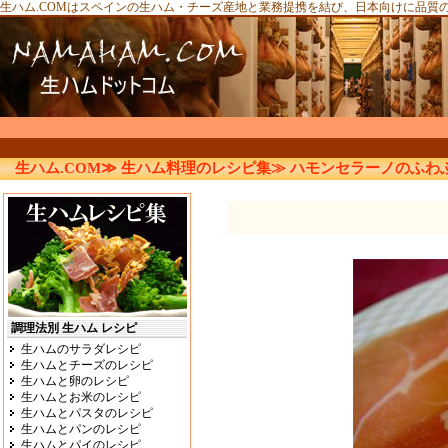
生ハム.COMはスペインの生ハム・チーズ産地と業務提携を結び、日本向けに品質
生ハム.COM≫
生ハム料理のレシピ集≫
ハモンセラーノのふわ
調理法別 生ハム レシピ
生ハムのサラダレシピ
生ハムとチーズのレシピ
生ハムと卵のレシピ
生ハムとお米のレシピ
生ハムとパスタのレシピ
生ハムとパンのレシピ
生ハムとパイのレシピ