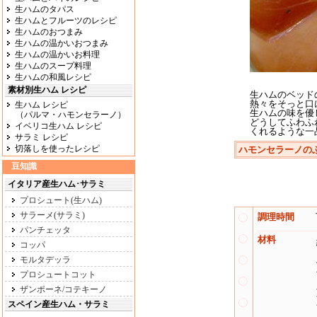
生ハムのタパス
生ハムとフルーツのレシピ
生ハムのおつまみ
生ハムの温かいおつまみ
生ハムの温かいお料理
生ハムのスープ料理
生ハムの和風レシピ
素材別生ハム レシピ
生ハムのベッド
熱々をそっと口
生ハム レシピ
生ハムの味を優
（パルマ・ハモンセラーノ）
どうしてふわふ
イベリコ生ハム レシピ
くれるような一
サラミ レシピ
切落しを使ったレシピ
ハモンセラーノの
豆知識
イタリア産生ハム･サラミ
プロシュート(生ハム)
サラーメ(サラミ)
調理時間
パンチェッタ
材料
コッパ
モルタデッラ
プロシュートコット
ザンポーネ/コテキーノ
スペイン産生ハム・サラミ