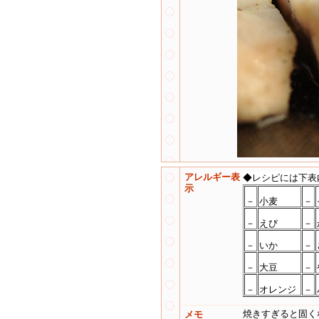
アレルギー表
◆レシピには下表
示
－
小麦
－
－
えび
－
－
いか
－
－
大豆
－
－
オレンジ
－
焼きすぎると固く
メモ