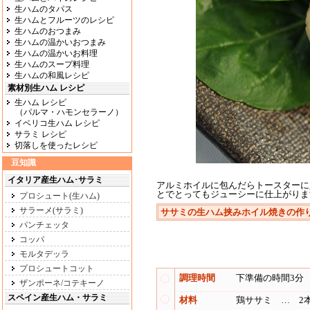
生ハムのタパス
生ハムとフルーツのレシピ
生ハムのおつまみ
生ハムの温かいおつまみ
生ハムの温かいお料理
生ハムのスープ料理
生ハムの和風レシピ
素材別生ハム レシピ
生ハム レシピ
（パルマ・ハモンセラーノ）
イベリコ生ハム レシピ
サラミ レシピ
切落しを使ったレシピ
豆知識
イタリア産生ハム･サラミ
アルミホイルに包んだらトースターに
とでとってもジューシーに仕上がりま
プロシュート(生ハム)
サラーメ(サラミ)
ササミの生ハム挟みホイル焼き
の作
パンチェッタ
コッパ
モルタデッラ
プロシュートコット
調理時間
下準備の時間3分 
ザンポーネ/コテキーノ
スペイン産生ハム・サラミ
材料
鶏ササミ … 2