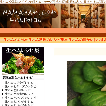
生ハム.COMはスペインの生ハム・チーズ産地と業務提携を結び、日本向けに品質
生ハム.COM≫
生ハム料理のレシピ集≫
生ハムの温かいおつま
調理法別 生ハム レシピ
生ハムのサラダレシピ
生ハムとチーズのレシピ
生ハムと卵のレシピ
生ハムとお米のレシピ
生ハムとパスタのレシピ
生ハムとパンのレシピ
生ハムとパイのレシピ