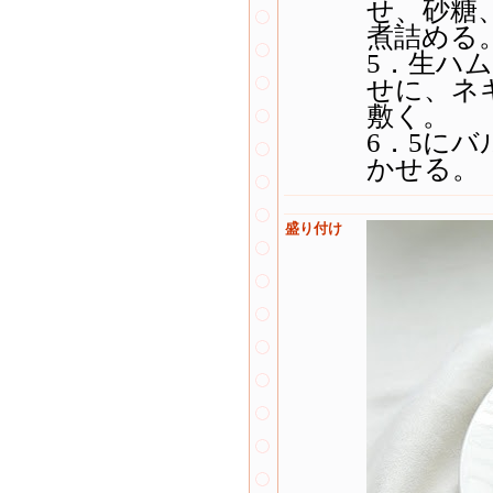
せ、砂糖
煮詰める
5．生ハ
せに、ネ
敷く。
6．5に
かせる。
盛り付け