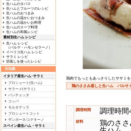
生ハムのタパス
生ハムとフルーツのレシピ
生ハムのおつまみ
生ハムの温かいおつまみ
生ハムの温かいお料理
生ハムのスープ料理
生ハムの和風レシピ
素材別生ハム レシピ
生ハム レシピ
（パルマ・ハモンセラーノ）
イベリコ生ハム レシピ
サラミ レシピ
切落しを使ったレシピ
豆知識
イタリア産生ハム･サラミ
鶏肉でもっともあっさりしたササミを
プロシュート(生ハム)
鶏のささみ蒸しと生ハム バルサ
サラーメ(サラミ)
パンチェッタ
コッパ
モルタデッラ
調理時間
調理時間
プロシュートコット
ザンポーネ/コテキーノ
鶏のささ
材料
スペイン産生ハム・サラミ
生ハム 