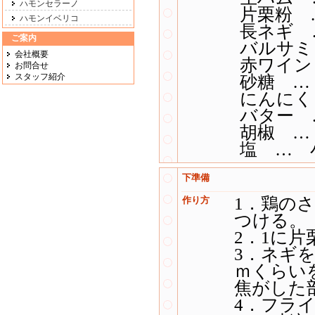
ハモンセラーノ
片栗粉 
ハモンイベリコ
長ネギ 
ご案内
バルサミ
会社概要
赤ワイン
お問合せ
スタッフ紹介
砂糖 …
にんにく
バター 
胡椒 … 
塩 … 小
下準備
1．鶏の
作り方
つける。
2．1に
3．ネギ
ｍくらい
焦がした部
4．フラ