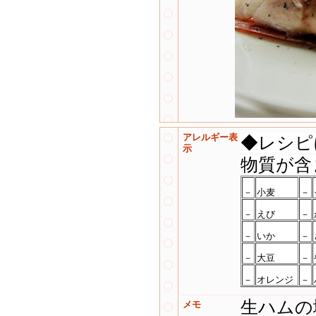
アレルギー表
◆レシピ
示
物質が含
－
小麦
－
－
えび
－
－
いか
－
－
大豆
－
－
オレンジ
－
生ハムの
メモ