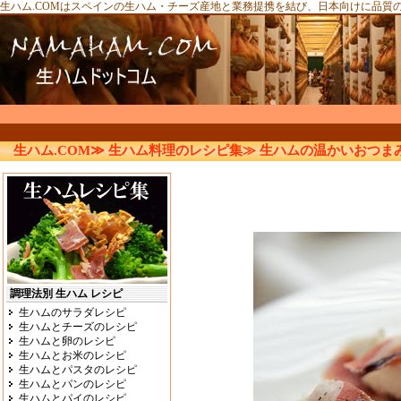
生ハム.COMはスペインの生ハム・チーズ産地と業務提携を結び、日本向けに品質
生ハム.COM≫
生ハム料理のレシピ集≫
生ハムの温かいおつま
調理法別 生ハム レシピ
生ハムのサラダレシピ
生ハムとチーズのレシピ
生ハムと卵のレシピ
生ハムとお米のレシピ
生ハムとパスタのレシピ
生ハムとパンのレシピ
生ハムとパイのレシピ