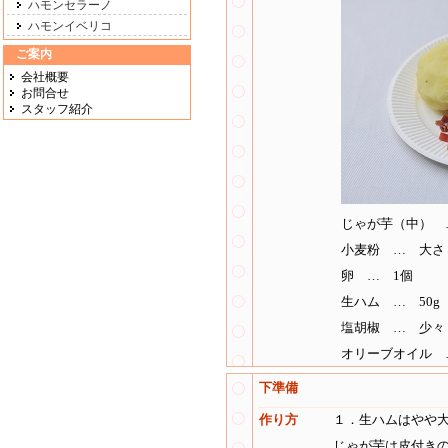
ハモンセラーノ
ハモンイベリコ
ご案内
会社概要
お問合せ
スタッフ紹介
じゃが芋（中） 
小麦粉 … 大さ
卵 … 1個
生ハム … 50g
塩胡椒 … 少々
オリーブオイル
下準備
作り方
１．生ハムはやや
じゃが芋は皮付き