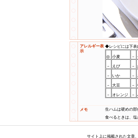
アレルギー表
◆レシピには下表
示
◎
小麦
－
－
えび
－
－
いか
－
－
大豆
－
－
オレンジ
－
生ハムは硬めの部
メモ
食べるときは、塩
サイト上に掲載された文章