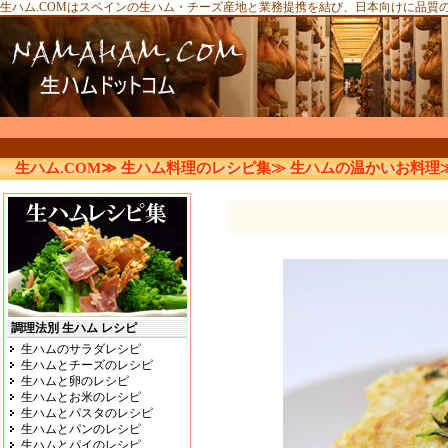
生ハム.COMはスペインの生ハム・チーズ産地と業務提携を結び、日本向けに品質
生ハム.COM≫
生ハム料理のレシピ集≫
生ハムの温かいお料理
調理法別 生ハム レシピ
生ハムのサラダレシピ
生ハムとチーズのレシピ
生ハムと卵のレシピ
生ハムとお米のレシピ
生ハムとパスタのレシピ
生ハムとパンのレシピ
生ハムとパイのレシピ