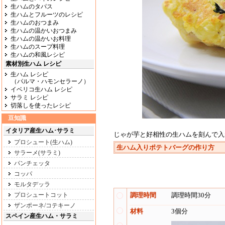
生ハムのタパス
生ハムとフルーツのレシピ
生ハムのおつまみ
生ハムの温かいおつまみ
生ハムの温かいお料理
生ハムのスープ料理
生ハムの和風レシピ
素材別生ハム レシピ
生ハム レシピ
（パルマ・ハモンセラーノ）
イベリコ生ハム レシピ
サラミ レシピ
切落しを使ったレシピ
豆知識
イタリア産生ハム･サラミ
じゃが芋と好相性の生ハムを刻んで入
プロシュート(生ハム)
生ハム入りポテトバーグ
の作り方
サラーメ(サラミ)
パンチェッタ
コッパ
モルタデッラ
プロシュートコット
調理時間
調理時間30分
ザンポーネ/コテキーノ
材料
3個分
スペイン産生ハム・サラミ