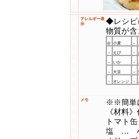
アレルギー表
◆レシピ
示
物質が含
◎
小麦
－
－
えび
－
－
いか
－
－
大豆
－
－
オレンジ
－
メモ
※※簡単
《材料》
トマト缶 
塩 … 