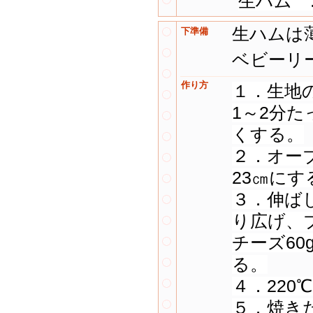
生ハム 
生ハムは
下準備
ベビーリ
作り方
１．生地
1～2分
くする。
２．オー
23㎝にす
３．伸ば
り広げ、
チーズ6
る。
４．220
５．焼き