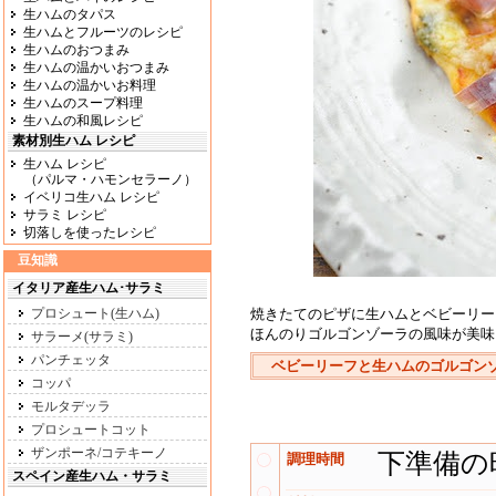
生ハムのタパス
生ハムとフルーツのレシピ
生ハムのおつまみ
生ハムの温かいおつまみ
生ハムの温かいお料理
生ハムのスープ料理
生ハムの和風レシピ
素材別生ハム レシピ
生ハム レシピ
（パルマ・ハモンセラーノ）
イベリコ生ハム レシピ
サラミ レシピ
切落しを使ったレシピ
豆知識
イタリア産生ハム･サラミ
プロシュート(生ハム)
焼きたてのピザに生ハムとベビーリー
ほんのりゴルゴンゾーラの風味が美味
サラーメ(サラミ)
パンチェッタ
ベビーリーフと生ハムのゴルゴン
コッパ
モルタデッラ
プロシュートコット
ザンポーネ/コテキーノ
下準備の
調理時間
スペイン産生ハム・サラミ