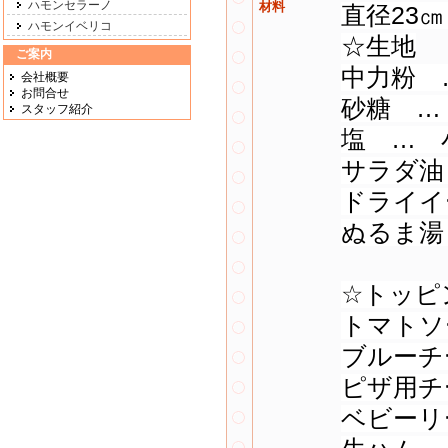
ハモンセラーノ
材料
直径23㎝
ハモンイベリコ
☆生地
ご案内
中力粉 …
会社概要
お問合せ
砂糖 … 
スタッフ紹介
塩 … 
サラダ油
ドライイ
ぬるま湯 
☆トッピ
トマトソ
ブルーチ
ピザ用チ
ベビーリ