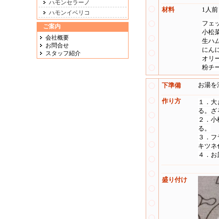
ハモンセラーノ
材料
1人前
ハモンイベリコ
フェッ
ご案内
小松菜
会社概要
生ハ
お問合せ
にん
スタッフ紹介
オリ
粉チー
お湯を
下準備
作り方
１．大
る。ざ
２．小
る。
３．フ
キツネ
４．お
盛り付け