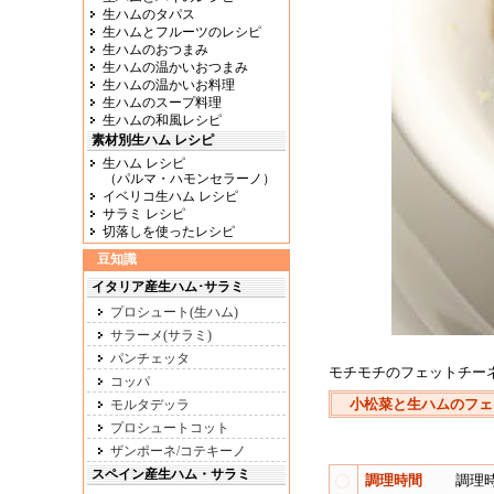
生ハムのタパス
生ハムとフルーツのレシピ
生ハムのおつまみ
生ハムの温かいおつまみ
生ハムの温かいお料理
生ハムのスープ料理
生ハムの和風レシピ
素材別生ハム レシピ
生ハム レシピ
（パルマ・ハモンセラーノ）
イベリコ生ハム レシピ
サラミ レシピ
切落しを使ったレシピ
豆知識
イタリア産生ハム･サラミ
プロシュート(生ハム)
サラーメ(サラミ)
パンチェッタ
モチモチのフェットチー
コッパ
小松菜と生ハムのフェ
モルタデッラ
プロシュートコット
ザンポーネ/コテキーノ
スペイン産生ハム・サラミ
調理時間
調理時