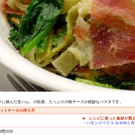
ネに絡んだ生ハム、小松菜、たっぷりの粉チーズが絶妙なパスタです。
ットチーネ
の作り方
■ レシピに使った食材が買
・
ハモンイベリコ セボ40ヶ
間20分