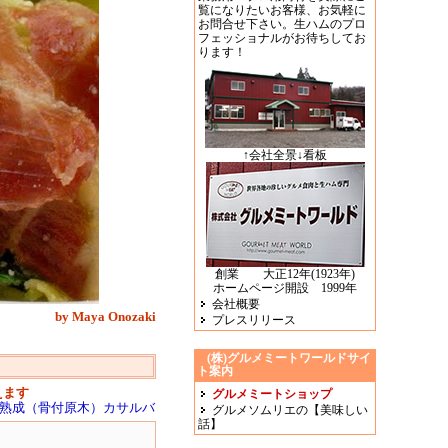
覧になりたいお客様、お気軽に
お問合せ下さい。生ハムのプロ
フェッショナルがお待ちしてお
ります！
↑会社全景↓看板
創業 大正12年(1923年)
ホームページ開設 1999年
会社概要
by Maya Onozaki
プレスリリース
(株)グルメミートワールドサイ
ト案内
えます
グルメミートショップ
月熟成（骨付原木）カサルバ
グルメソムリエの【美味しい
話】