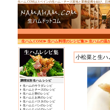
生ハム.COMはスペインの生ハム・チーズ産地と業務提携を結び、日
生ハム.COM≫
生ハム料理のレシピ集≫
生ハムの温
小松菜と生ハ
調理法別 生ハム レシピ
生ハムのサラダレシピ
生ハムとチーズのレシピ
生ハムと卵のレシピ
生ハムとお米のレシピ
生ハムとパスタのレシピ
生ハムとパンのレシピ
生ハムとパイのレシピ