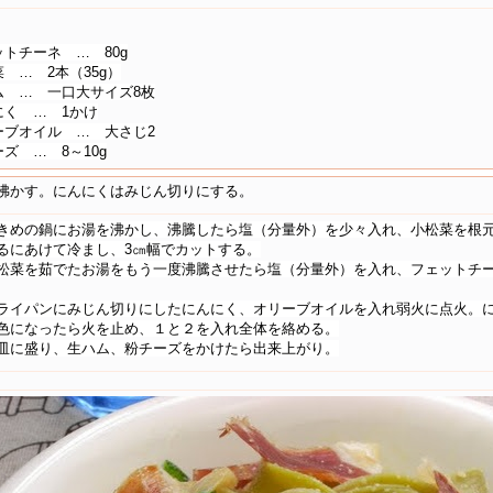
トチーネ … 80g
 … 2本（35g）
ム … 一口大サイズ8枚
にく … 1かけ
ーブオイル … 大さじ2
ズ … 8～10g
沸かす。にんにくはみじん切りにする。
きめの鍋にお湯を沸かし、沸騰したら塩（分量外）を少々入れ、小松菜を根元
るにあけて冷まし、3㎝幅でカットする。
松菜を茹でたお湯をもう一度沸騰させたら塩（分量外）を入れ、フェットチ
ライパンにみじん切りにしたにんにく、オリーブオイルを入れ弱火に点火。
色になったら火を止め、１と２を入れ全体を絡める。
皿に盛り、生ハム、粉チーズをかけたら出来上がり。