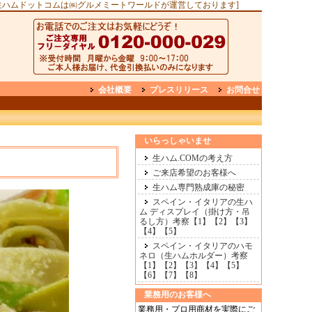
生ハムドットコムは㈱グルメミートワールドが運営しております]
会社概要
プレスリリース
お問合せ
いらっしゃいませ
生ハム.COMの考え方
ご来店希望のお客様へ
生ハム専門熟成庫の秘密
スペイン・イタリアの生ハ
ム ディスプレイ（掛け方・吊
るし方）考察【1】
【2】
【3】
【4】
【5】
スペイン・イタリアのハモ
ネロ（生ハムホルダー）考察
【1】
【2】
【3】
【4】
【5】
【6】
【7】
【8】
業務用のお客様へ
業務用・プロ用商材を実際にご